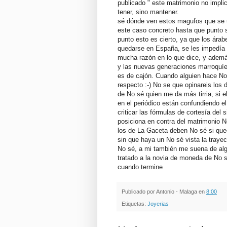
publicado " este matrimonio no impli
tener, sino mantener.
sé dónde ven estos magufos que se ut
este caso concreto hasta que punto s
punto esto es cierto, ya que los ár
quedarse en España, se les impedía pr
mucha razón en lo que dice, y ademá
y las nuevas generaciones marroquíes
es de cajón. Cuando alguien hace No 
respecto :-) No se que opinareis lo
de No sé quien me da más tirria, si el
en el periódico están confundiendo el
criticar las fórmulas de cortesía del
posiciona en contra del matrimonio 
los de La Gaceta deben No sé si que
sin que haya un No sé vista la trayect
No sé, a mi también me suena de alg
tratado a la novia de moneda de No s
cuando termine
Publicado por
Antonio - Malaga
en
8:00
Etiquetas:
Joyerias