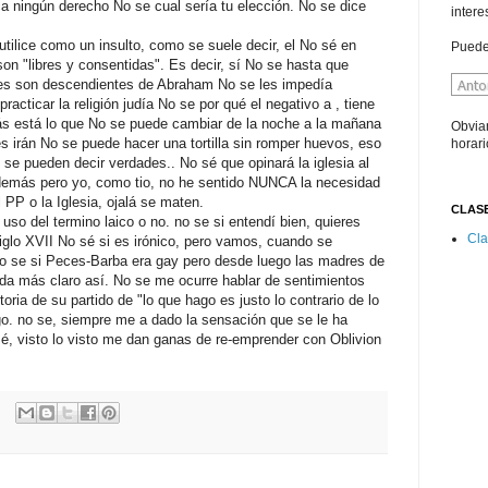
ca ningún derecho No se cual sería tu elección. No se dice
intere
ilice como un insulto, como se suele decir, el No sé en
Puede
on "libres y consentidas". Es decir, sí No se hasta que
abes son descendientes de Abraham No se les impedía
acticar la religión judía No se por qué el negativo a , tiene
s está lo que No se puede cambiar de la noche a la mañana
Obviam
 irán No se puede hacer una tortilla sin romper huevos, eso
horari
se pueden decir verdades.. No sé que opinará la iglesia al
s demás pero yo, como tio, no he sentido NUNCA la necesidad
 PP o la Iglesia, ojalá se maten.
CLASE
 uso del termino laico o no. no se si entendí bien, quieres
Cla
 siglo XVII No sé si es irónico, pero vamos, cuando se
No se si Peces-Barba era gay pero desde luego las madres de
da más claro así. No se me ocurre hablar de sentimientos
oria de su partido de "lo que hago es justo lo contrario de lo
o. no se, siempre me a dado la sensación que se le ha
é, visto lo visto me dan ganas de re-emprender con Oblivion